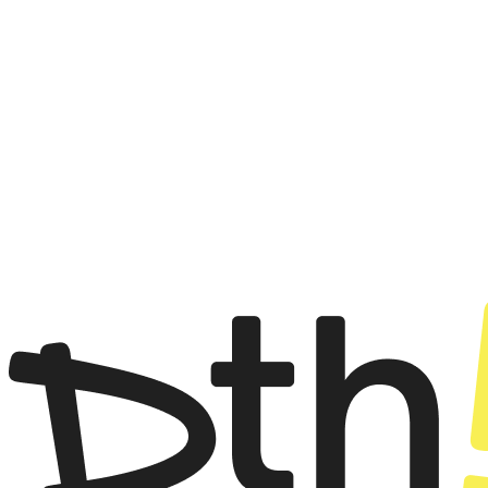
→
Где клиентский опыт мешает выручке
Диагностика клиентского пути
→
2 встречи, план на 90 дней
Клаинтелинг и возвращаемость
→
Повторные покупки и личные касания
AI для сервиса
→
Где помогает, а где сломает
Рабочая сессия с командой
→
6 часов работы → 90 дней действий
Диагностика и стратегия
→
Погружение в цифры и стратегия на 90 дней