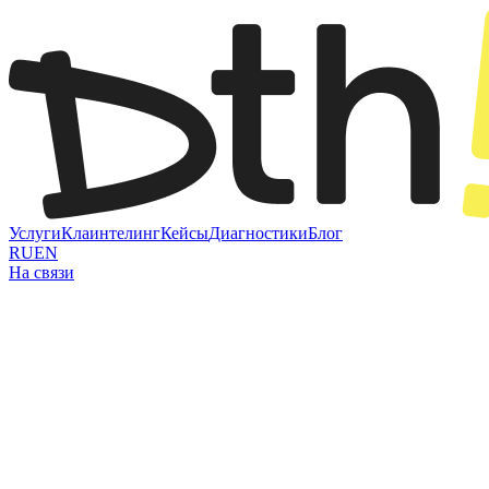
Услуги
Клаинтелинг
Кейсы
Диагностики
Блог
RU
EN
На связи