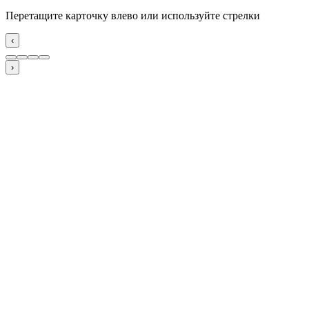
Перетащите карточку влево или используйте стрелки
‹
›
Попробуй:
Клиенты приходят один раз и не возвращаются
Продавцы не пишут в CRM и не помнят клиентов
Средний чек стоит на месте, скидки не помогают
Запускаю AI в сервис — с чего начать